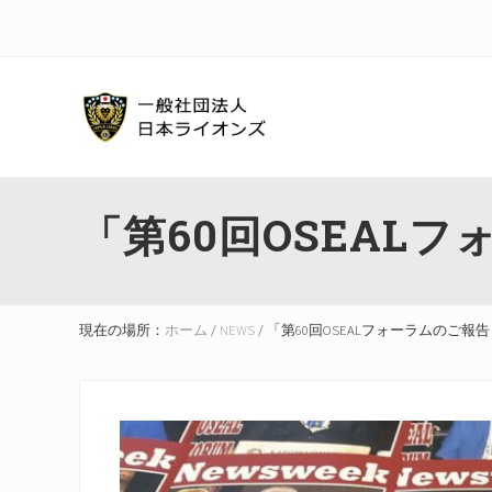
Skip
Skip
Skip
Skip
Skip
to
to
to
to
to
right
main
secondary
primary
footer
header
content
navigation
sidebar
navigation
ラ
イ
「第60回OSEALフ
オ
ン
ズ
ク
ラ
現在の場所：
ホーム
/
NEWS
/
「第60回OSEALフォーラムのご報告
ブ
国
際
協
会
の
全
日