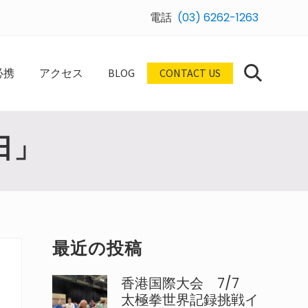
電話
(03) 6262-1263
Bef
Hea
必携
アクセス
BLOG
CONTACT US
Search
日」
最
最近の投稿
初
香港国際大会 7/7
の
太極拳世界記録挑戦イ