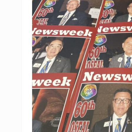
本
組
織
が
一
般
社
団
法
人
の
日
本
ラ
イ
オ
ン
ズ
で
す。