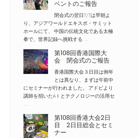
ベントのご報告
サ
閉会式の翌日7/7は早朝よ
イ
り、アジアワールドエキスポ・サミット
ド
ホールにて、 中国の伝統文化である太極
バ
拳で、世界記録へ挑戦する …
ー
第108回香港国際大
会 閉会式のご報告
香港国際大会３日目は例年
とは異なり、まずは午前中
にセミナーが行われました。 アドビより
講師を招いたAＩとテクノロジーの活用セ
…
第108回香港大会2日
目 2日目総会とセミ
ナー