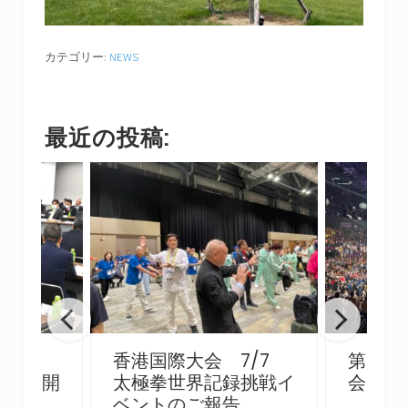
カテゴリー:
NEWS
最近の投稿:
員総会
香港国際大会 7/7
第10
ー会）開
太極拳世界記録挑戦イ
会 閉
ベントのご報告