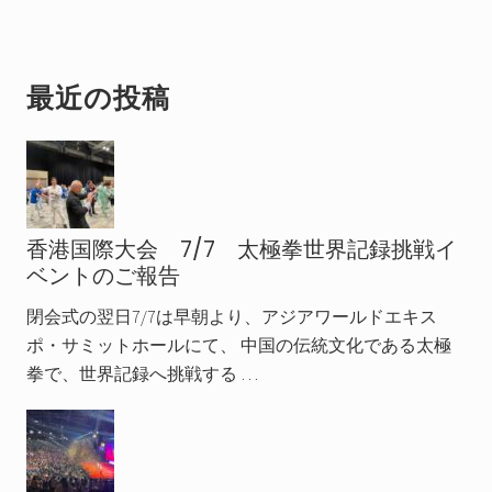
最
最近の投稿
初
の
サ
香港国際大会 7/7 太極拳世界記録挑戦イ
イ
ベントのご報告
ド
閉会式の翌日7/7は早朝より、アジアワールドエキス
バ
ポ・サミットホールにて、 中国の伝統文化である太極
ー
拳で、世界記録へ挑戦する …