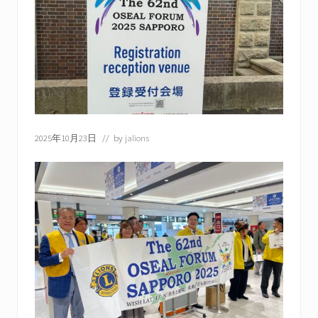
一
般
社
団
法
人
の
日
本
ラ
2025年10月23日
// by
jalions
イ
オ
ン
ズ
で
す。