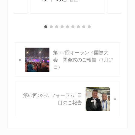
前
第107回オーランド国際大
«
の
会 閉会式のご報告（7月17
投
日）
稿
:
次
第62回OSEALフォーラム1日
»
の
目のご報告
投
稿
: