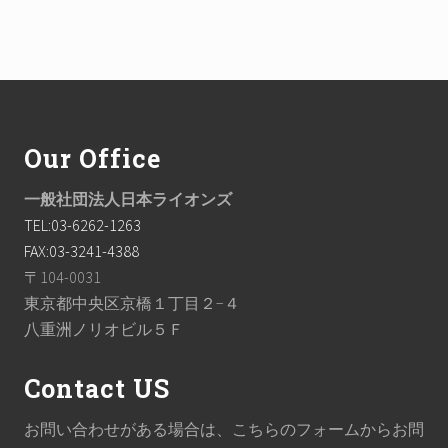
Footer
Our Office
一般社団法人日本ライオンズ
TEL:03-6262-1263
FAX:03-3241-4388
〒104-0031
東京都中央区京橋１丁目２−４
八重洲ノリオビル５Ｆ
Contact US
お問い合わせがある場合は、こちらのフォームからお問