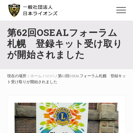
Menu
Skip
Skip
Skip
to
to
to
Menu
main
primary
footer
ラ
イ
content
sidebar
第62回OSEALフォーラム
オ
ン
札幌 登録キット受け取り
ズ
ク
が開始されました
ラ
ブ
国
際
現在の場所：
ホーム
/
NEWS
/
第62回OSEALフォーラム札幌 登録キッ
協
ト受け取りが開始されました
会
の
全
日
本
組
織
が