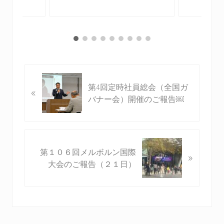
前
第4回定時社員総会（全国ガ
«
の
バナー会）開催のご報告￼
投
稿
:
次
第１０６回メルボルン国際
»
の
大会のご報告（２１日）
投
稿
: