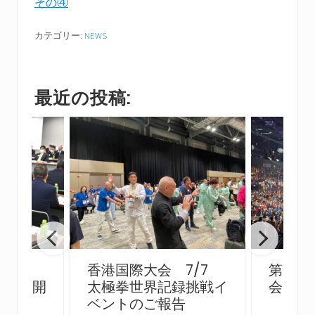
その④
カテゴリー:
NEWS
最近の投稿:
員総会
香港国際大会 7/7
第10
ー会）開
太極拳世界記録挑戦イ
会 閉
ベントのご報告