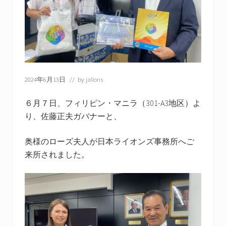
一
般
社
団
法
人
の
日
2024年6月13日
// by
jalions
本
ラ
イ
６月７日、フィリピン・マニラ（301-A3地区）よ
オ
り、佐藤正夫ガバナーと、
ン
ズ
奥様のローズ夫人が日本ライオンズ事務所へご
で
す。
来所されました。