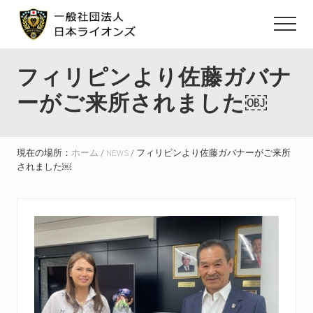
Menu
Skip
Skip
Skip
to
to
to
Menu
main
primary
footer
ラ
イ
content
sidebar
フィリピンより佐藤ガバナ
オ
ン
ーがご来所されました￼
ズ
ク
ラ
ブ
現在の場所：
ホーム
/
NEWS
/
フィリピンより佐藤ガバナーがご来所
国
されました￼
際
協
会
の
全
日
本
組
織
が