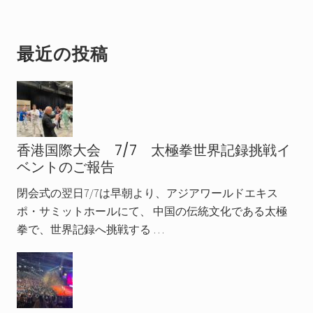
最
最近の投稿
初
の
サ
香港国際大会 7/7 太極拳世界記録挑戦イ
イ
ベントのご報告
ド
閉会式の翌日7/7は早朝より、アジアワールドエキス
バ
ポ・サミットホールにて、 中国の伝統文化である太極
ー
拳で、世界記録へ挑戦する …